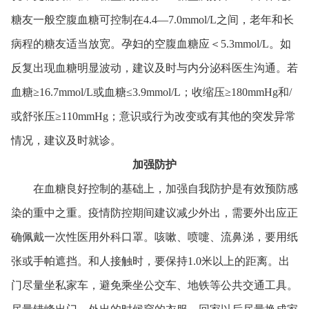
糖友一般空腹血糖可控制在4.4—7.0mmol/L之间，老年和长
病程的糖友适当放宽。孕妇的空腹血糖应＜5.3mmol/L。如
反复出现血糖明显波动，建议及时与内分泌科医生沟通。若
血糖≥16.7mmol/L或血糖≤3.9mmol/L；收缩压≥180mmHg和/
或舒张压≥110mmHg；意识或行为改变或有其他的突发异常
情况，建议及时就诊。
加强防护
在血糖良好控制的基础上，加强自我防护是有效预防感
染的重中之重。疫情防控期间建议减少外出，需要外出应正
确佩戴一次性医用外科口罩。咳嗽、喷嚏、流鼻涕，要用纸
张或手帕遮挡。和人接触时，要保持1.0米以上的距离。出
门尽量坐私家车，避免乘坐公交车、地铁等公共交通工具。