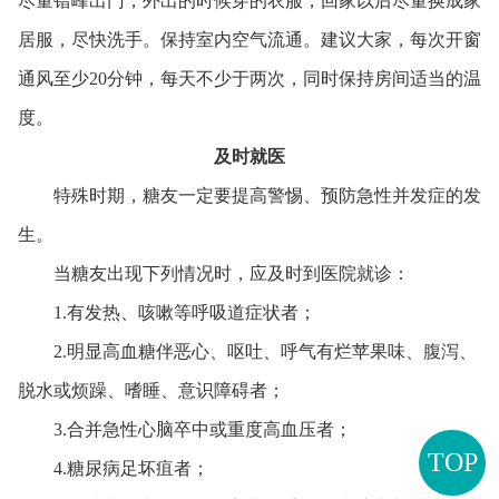
尽量错峰出门，外出的时候穿的衣服，回家以后尽量换成家
居服，尽快洗手。保持室内空气流通。建议大家，每次开窗
通风至少20分钟，每天不少于两次，同时保持房间适当的温
度。
及时就医
特殊时期，糖友一定要提高警惕、预防急性并发症的发
生。
当糖友出现下列情况时，应及时到医院就诊：
1.有发热、咳嗽等呼吸道症状者；
2.明显高血糖伴恶心、呕吐、呼气有烂苹果味、腹泻、
脱水或烦躁、嗜睡、意识障碍者；
3.合并急性心脑卒中或重度高血压者；
TOP
4.糖尿病足坏疽者；