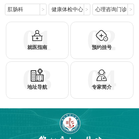
肛肠科
>
健康体检中心
>
心理咨询门诊
>
01
02


就医指南
预约挂号
03
04


地址导航
专家简介