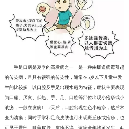
手足口病是夏季的高发病之一，是一种由肠道病毒引起
的传染病，且具有很强的传染性，通常在5岁以下儿童中发
生的比较多，以口腔及手足出现水疱为特征，症状主要表现
为口痛、厌食、低热、手、足、口腔等部位出现小疱疹或小
溃疡，一般在发病1—2天后，口腔出现红色小疱疹，然后常
变为溃疡；同时手掌和足底皮肤也可出现斑丘疹或疱疹，也
可见于臀部、膝盖皮肤，皮疹不痒。该病全年均可发生，4-