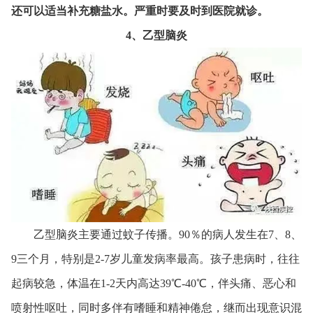
还可以适当补充糖盐水。严重时要及时到医院就诊。
4、乙型脑炎
乙型脑炎主要通过蚊子传播。90％的病人发生在7、8、
9三个月，特别是2-7岁儿童发病率最高。孩子患病时，往往
起病较急，体温在1-2天内高达39℃-40℃，伴头痛、恶心和
喷射性呕吐，同时多伴有嗜睡和精神倦怠，继而出现意识混