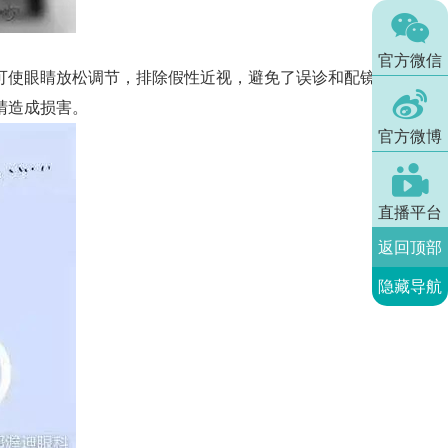

官方微信
使眼睛放松调节，排除假性近视，避免了误诊和配镜

睛造成损害。
官方微博

直播平台
返回顶部
隐藏导航