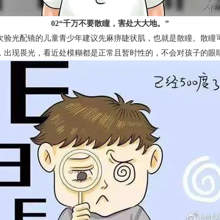
02“千万不要散瞳，害处大大地。”
验光配镜的儿童青少年建议先麻痹睫状肌，也就是散瞳。散瞳可
，出现畏光，看近处模糊都是正常且暂时性的，不会对孩子的眼