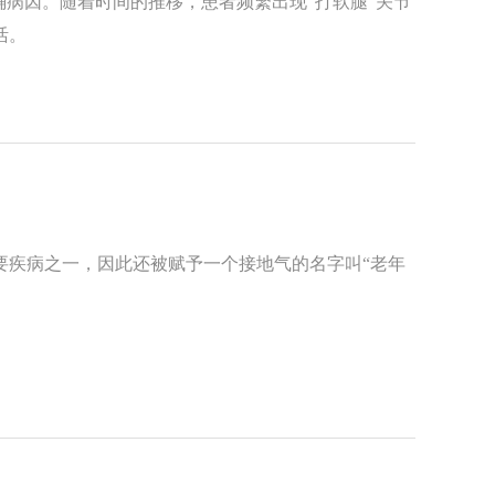
确病因。随着时间的推移，患者频繁出现“打软腿”关节
活。
要疾病之一，因此还被赋予一个接地气的名字叫“老年