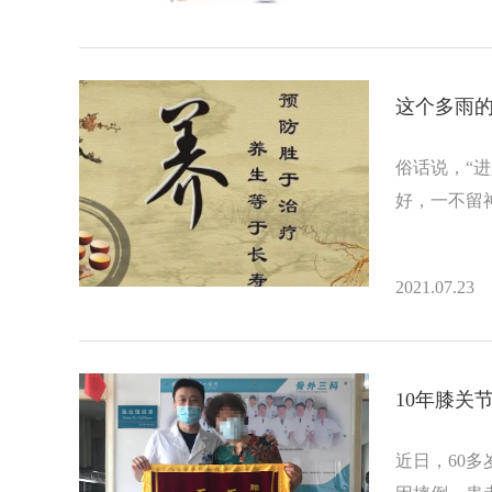
这个多雨的
俗话说，“
好，一不留
2021.07.23
10年膝关
近日，60