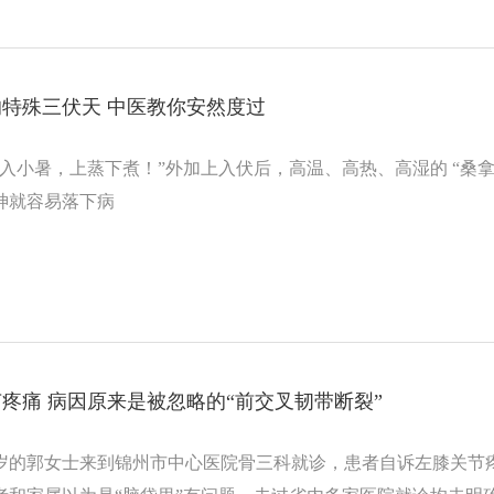
特殊三伏天 中医教你安然度过
进入小暑，上蒸下煮！”外加上入伏后，高温、高热、高湿的 “桑
神就容易落下病
节疼痛 病因原来是被忽略的“前交叉韧带断裂”
多岁的郭女士来到锦州市中心医院骨三科就诊，患者自诉左膝关节疼