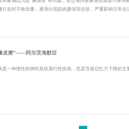
者和家属以为是“脑袋里”有问题，去过省内多家医院就诊均未明
膝行走时不敢负重，逐渐出现肌肉萎缩等症状，严重影响日常生
橡皮擦”——阿尔茨海默症
病是一种慢性的神经系统退行性疾病，也是导致记忆力下降的主