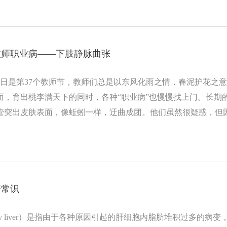
教师职业病——下肢静脉曲张
10日是第37个教师节，教师们总是以东风化雨之情，春泥护花
而，育出桃李满天下的同时，各种“职业病”也慢慢找上门。长期
管突出皮肤表面，像蚯蚓一样，迂曲成团。他们虽然很疑惑，但
普常识
tty liver）是指由于各种原因引起的肝细胞内脂肪堆积过多