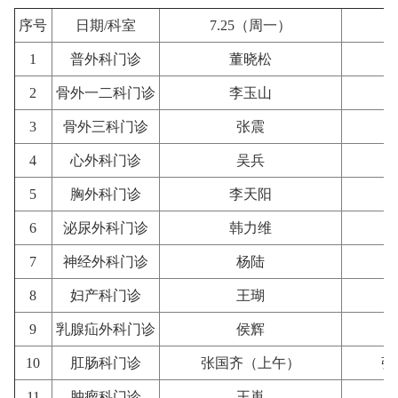
序号
日期/科室
7.25（周一）
1
普外科门诊
董晓松
2
骨外一二科门诊
李玉山
3
骨外三科门诊
张震
4
心外科门诊
吴兵
5
胸外科门诊
李天阳
6
泌尿外科门诊
韩力维
7
神经外科门诊
杨陆
8
妇产科门诊
王瑚
9
乳腺疝外科门诊
侯辉
10
肛肠科门诊
张国齐（上午）
张
11
肿瘤科门诊
王嵬