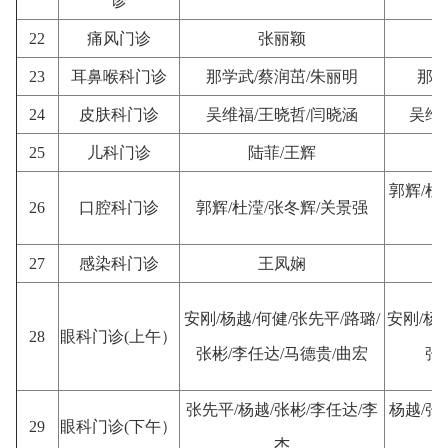
诊
22
痛风门诊
张丽颖
23
耳鼻喉科门诊
那学武/蔡润茁/朱丽明
那学
24
皮肤科门诊
吴维福/王晓哲/闫晓涵
吴维
25
儿科门诊
陆菲/王辉
郭辉/杜
26
口腔科门诊
郭辉/杜滢/张冬辉/关景强
27
感染科门诊
王凤娴
安刚/杨越/何健/张先平/路璐/
安刚/杨
28
眼科门诊(上午）
张彬/李任达/马德贵/曲宏
张
张先平/杨越/张彬/李任达/李
杨越/张
29
眼科门诊(下午）
杰