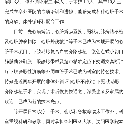
醉师3人，体外循环灌注师4人，手术护士5人，其中10人已
完成在阜外医院的专项培训和进修，能够完成各种心脏手术
的麻醉、体外循环和配台工作。
目前，先心病矫治，心脏瓣膜置换，冠状动脉旁路移植
及心脏肿瘤切除，心脏外伤救治等手术已成为常规开展的心
脏手术项目；下肢动脉复合血管旁路移植、微创点式小切口
静脉曲张剥脱、股静脉带戒及超声精准定位下交通支离断治
疗下肢静脉性溃疡等外周血管手术已成为科室的特色技术。
特别是近两年开展的非体外循环 (心脏不停跳) 下冠状动脉
旁路移植手术，实现了术后恢复快通道，深受患者及家属的
欢迎，已成为新的技术亮点。
除开展日常诊疗、手术、会诊和急救等临床工作外，科
室重视科研和教学，同时承担锦州医科大学、沈阳医学院本