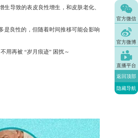

增生导致的表皮良性增生，和皮肤老化、
官方微信

多是良性的，但随着时间推移可能会影响
官方微博
用再被 “岁月痕迹” 困扰～

直播平台
返回顶部
隐藏导航