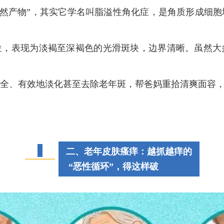
必然产物”，其实它学名叫
脂溢性角化症
，是角质形成细胞
位，表现为淡褐至深褐色的光滑斑块，边界清晰。虽然大
全、有效地淡化甚至去除老年斑，帮爸妈重拾清爽面容，不
二、老年皮肤瘙痒：越抓越痒的
“恶性循环”，得这样破