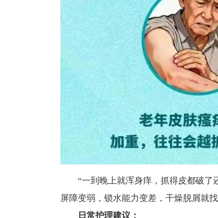
“一到晚上就浑身痒，抓得皮都破了
屏障变弱，锁水能力变差，干燥脱屑就找
日常护理建议：