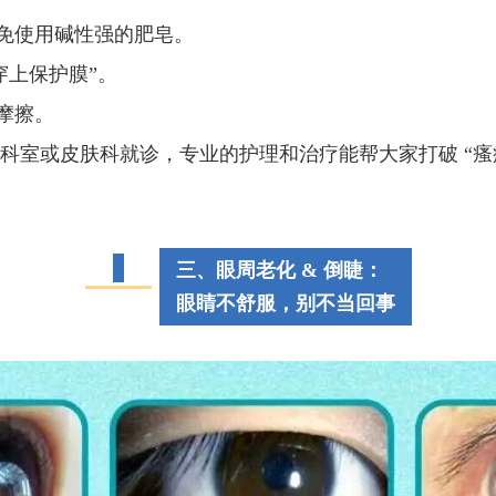
避免使用碱性强的肥皂。
穿上保护膜”。
摩擦。
或皮肤科就诊，专业的护理和治疗能帮大家打破 “瘙痒 - 
三、眼周老化 & 倒睫：
眼睛不舒服，别不当回事