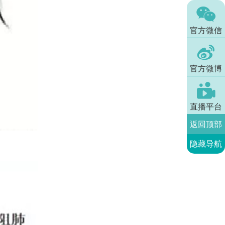

官方微信

官方微博

直播平台
返回顶部
隐藏导航