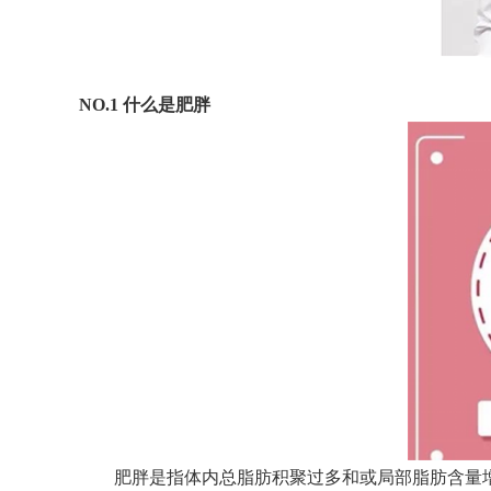
NO.1 什么是肥胖
肥胖是指体内总脂肪积聚过多和或局部脂肪含量增