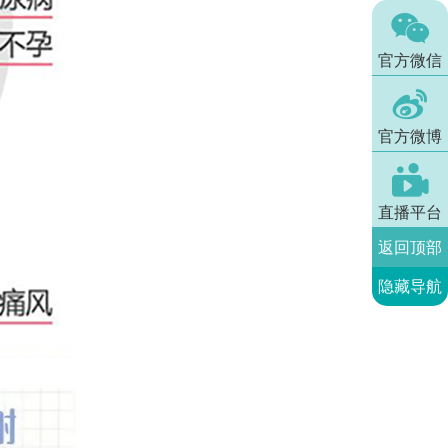

官方微信

官方微博

直播平台
返回顶部
隐藏导航