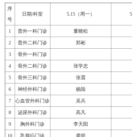
序
日期/科室
5.15（周一）
5.
号
1
普外一科门诊
董晓松
2
普外二科门诊
郑彬
3
骨外一科门诊
4
骨外二科门诊
张学忠
5
骨外三科门诊
张震
6
神经外科门诊
杨陆
7
心血管外科门诊
吴兵
8
泌尿外科门诊
高凡
9
胸外科门诊
李天阳
10
乳腺疝门诊
龚箭