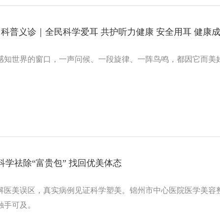
科普义诊｜全民科学爱耳 共护听力健康 安全用耳 健康
感知世界的窗口，一声问候、一段旋律、一阵鸟鸣，都因它而美
|科学祛除“富贵包” 找回优美体态
解医美误区，真实病例见证科学塑美。锦州市中心医院医学美容
触手可及。