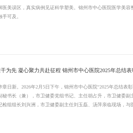
解医美误区，真实病例见证科学塑美。锦州市中心医院医学美容
触手可及。
干为先 凝心聚力共赴征程 锦州市中心医院2025年总结表
章日新。2026年2月5日下午，锦州市中心医院“2025年总结表
副秘书长（兼），市卫健委党组书记、主任胡占升，市卫健委副
纪检组组长刘兴洲，市卫健委副主任刘玉磊、汤萍亲临现场，与
院长刘建新主持 ，全院职工通过直播视频同步收看，共度这一荣