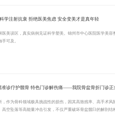
| 科学注射抗衰 拒绝医美焦虑 安全变美才是真年轻
解医美误区，真实病例见证科学塑美。锦州市中心医院医学美容
触手可及。
精准诊疗护髋骨 特色门诊解伤痛——我院骨盆骨折门诊正
折，作为骨科领域极具挑战性的损伤，因其高致残率、高手术风险
、高空坠落等高能量冲击引发，不仅严重破坏骨盆髋臼的解剖结