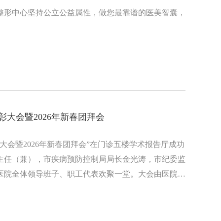
整形中心坚持公立公益属性，做您最靠谱的医美智囊，
彰大会暨2026年新春团拜会
彰大会暨2026年新春团拜会”在门诊五楼学术报告厅成功
主任（兼），市疾病预防控制局局长金光涛，市纪委监
医院全体领导班子、职工代表欢聚一堂。大会由医院党
耀与温情并存的时刻。