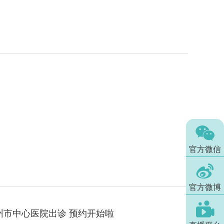

官方微信

官方微博

州市中心医院出诊 预约开始啦