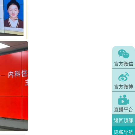

官方微信

官方微博

直播平台
返回顶部
隐藏导航