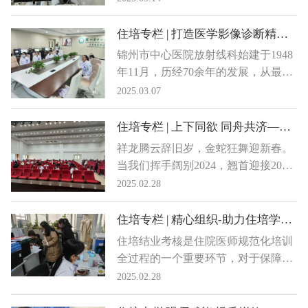
为全国各级医疗机构输送了大量妇产
体的综合性培训平台，依托医院强大
科专业人才。
的内科专业实力，致力于为国家培养
住培专栏 | 打造医学影像诊断精英——记锦州市中心医院放射线住培基地
优秀的内科住院医师。基地涵盖了9
锦州市中心医院放射线科始建于1948
个亚专科，拥有先进的教学设施和丰
年11月，历经70余年的发展，从最初
富的临床资源。
仅有3名工作人员和2台简单X光机的
2025.03.07
小科室，逐步壮大为拥有50余名工作
人员、配备多种大型先进设备的综合
住培专栏 | 上下同欲 同舟共济——2024年住培工作回眸
性科室。2011年，科室成功获得住院
祥龙腾云辞旧岁，金蛇狂舞迎新春。
医师规范化培训基地资格，并于2015
当我们挥手阔别2024，翘首迎接2025
年通过评审晋级为国家级基地，成为
的时候，那些一起走过的岁月，一道
2025.02.28
辽西地区放射医学领域的重要人才培
经历的风雨，一个个令人难忘的瞬
养基地。
间，总是令人感怀。这一年，锦州市
住培专栏 | 精心组织-助力住培学员顺利完成结业考试报名及确认等工作
中心医院住院医师规范化培训工作，
住培结业考核是住院医师规范化培训
在省、市卫健委的正确领导下，在医
全过程的一个重要环节，对于保障培
院党政领导的高度重视、各个住培基
训质量、促进培训结果同质化具有重
2025.02.28
地的大力配合与支持下，医院带领三
要意义，不仅是学员个人三年学习和
个年级的住培学员共同努力，多措并