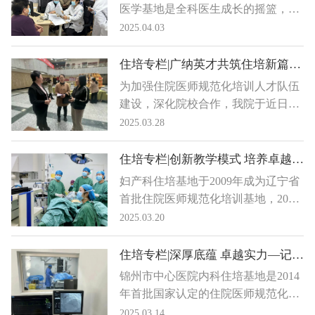
医学基地是全科医生成长的摇篮，全
科医生的培养是实现健康中国战略，
2025.04.03
落实分级诊疗制度的迫切需要，锦州
市中心医院全科基地在医院领导和科
住培专栏|广纳英才共筑住培新篇章 锦州市中心医院参加锦州医科大学2025届毕业生春季大型校园双选会
教科的指导下
为加强住院医师规范化培训人才队伍
建设，深化院校合作，我院于近日参
加了锦州医科大学举办的“2025届毕
2025.03.28
业生春季大型校园双选会”。此次双
选会旨在为医学毕业生搭建优质就业
住培专栏|创新教学模式 培养卓越医学人才 锦州市中心医院妇产科住培基地
平台，同时为医院选拔高素质住培学
妇产科住培基地于2009年成为辽宁省
员，助力医疗人才培养与学科发展。
首批住院医师规范化培训基地，2014
年成为国家级首批住培基地。是一家
2025.03.20
集医疗、教学、科研于一体的国家级
培训机构，拥有一流的医疗设备、强
住培专栏|深厚底蕴 卓越实力—记锦州市中心医院内科住培基地
大的师资团队、完善教学体系及丰富
锦州市中心医院内科住培基地是2014
的医疗资源。基地自成立以来，妇产
年首批国家认定的住院医师规范化培
科专业基地结业考核通过率达100%。
训基地，是集医疗、教学、科研为一
2025.03.14