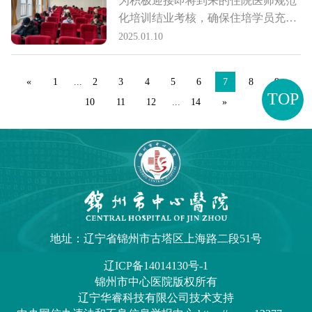
为积极迎接即将到来的住院医师规范
家颁奖。
化培训结业考核，确保住培学员充分
准备并顺利通过考试，医院科教科自
2025.01.10
2015年1月起，每周进行一次住培结
业摸底考试，将持续一个季度。通过
«
1
...
2
3
4
5
6
7
8
9
高频次的模底考试，帮助住院医师们
TOP
10
11
12
...
14
»
熟悉考试流程，检验学习成果，查缺
补漏，进一步提升学员们的专业知识
水平。
地址：辽宁省锦州市古塔区上海路二段51号
辽ICP备14014130号-1
锦州市中心医院
版权所有
辽宁华睿科技有限公司技术支持