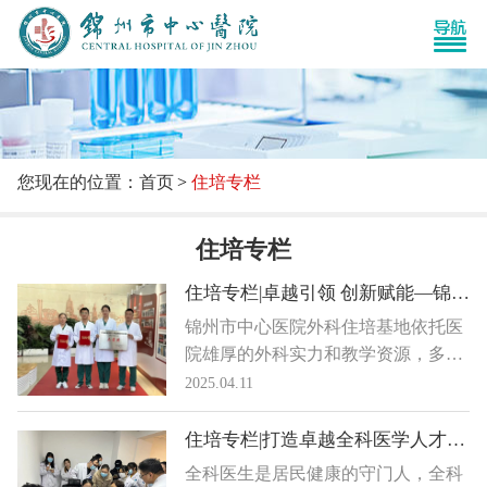
您现在的位置：首页
住培专栏
住培专栏
住培专栏|卓越引领 创新赋能—锦州市中心医院外科住培基地
锦州市中心医院外科住培基地依托医
院雄厚的外科实力和教学资源，多年
来培养了大批优秀外科医师。基地现
2025.04.11
拥有普外科、ICU、胸外科、心血管
外科等优势专科，配备先进的教学设
住培专栏|打造卓越全科医学人才的摇篮——锦州市中心医院全科基地
备和临床技能中心。
全科医生是居民健康的守门人，全科