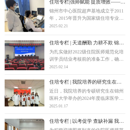
临床经验积累的总结，也是对住培专
住培专栏|强师赋能 提质增效——超声基地住培工作掠影
举，多维并重，招生完成率、执业医
业基地教学成果的一次检验。我院作
锦州市中心医院超声基地成立于2011
师首考通过率等各项指标稳步提升，
为国家级住院医师规范化培训基地，
年，2015年晋升为国家级住培专业基
师资水平得到提高，基地建设更加完
一直高度重视住培结业考核，积极做
地，多年以来一直致力于住院医师规
2025.02.21
善，扎实推进了医院住院医师规范化
好考生的备考工作，对于学员和基地
范化培训工作，对住培学员严格要
培训工作的稳步发展。
都是目前阶段的头等大事。
求、严格管理，特别是2023年以来，
住培专栏 | 天道酬勤 力耕不欺 锦州市中心医院召开2022级住培学员结业考核考前动员会
基地强化教学活动的管理，提升师资
为扎实做好2022级住院医师规范化培
培训的水平，注重住培学员岗位胜任
训学员结业考核前的准备工作，确保
力的培养。
学员们能够顺利通过即将到来的结业
2025.02.14
考核，我院于近日召开了2022级住培
学员结业考核考前动员会。此次会议
住培专栏 | 我院培养的研究生在锦医大临床医学专硕研究生临床能力竞赛中获佳绩
不仅强调了住培学员在轮转科室期间
近日，我院培养的专硕研究生在锦州
的工作纪律，还着重提出摸底考试的
医科大学举办的2024年度临床医学专
重要性。
业学位硕士研究生临床能力竞赛中取
2025.01.17
得了优异成绩。为了表彰获奖学员，
1月13日科教科举办了颁奖仪式，邀
住培专栏 | 以考促学 查缺补漏 我院启动2025年住培结业摸底考试季
请副院长梁艳明、副院长徐勃兴为大